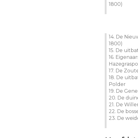
1800)
14. De Nieu
1800)
15. De uitb
16. Eigenaa
Hazegraspo
17. De Zout
18. De uitb
Polder
19. De Gener
20. De dui
21. De Will
22. De bos
23. De wei