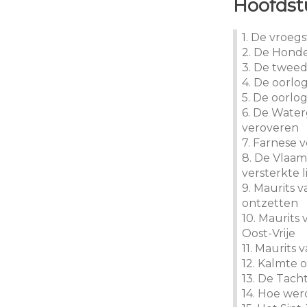
Hoofdst
1. De vroeg
2. De Honde
3. De tweed
4. De oorlo
5. De oorlo
6. De Water
veroveren
7. Farnese v
8. De Vlaam
versterkte l
9. Maurits 
ontzetten
10. Maurits 
Oost-Vrije
11. Maurits 
12. Kalmte 
13. De Tach
14. Hoe we