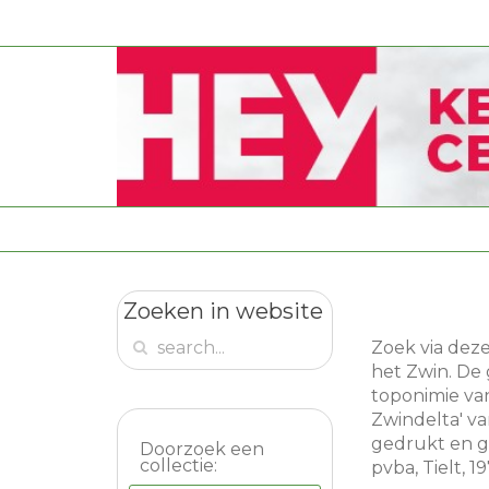
Zoeken in website
Zoek via dez
het Zwin. De 
toponimie va
Zwindelta' v
gedrukt en g
Doorzoek een
collectie:
pvba, Tielt, 19