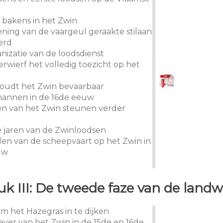
e bakens in het Zwin
ening van de vaargeul geraakte stilaan
erd
anizatie van de loodsdienst
erwierf het volledig toezicht op het
houdt het Zwin bevaarbaar
mannen in de 16de eeuw
en van het Zwin steunen verder
te jaren van de Zwinloodsen
llen van de scheepvaart op het Zwin in
uw
k III: De tweede faze van de land
om het Hazegras in te dijken
ever van het Zwin in de 15de en 16de