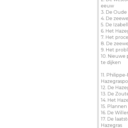
eeuw
3. De Oude
4. De zeew
5. De Izabel
6. Het Haze
7. Het pro
8. De zeew
9. Het prob
10. Nieuwe
te dijken
11. Philippe
Hazegraspol
12. De Haze
13. De Zout
14. Het Haz
15. Planne
16. De Will
17. De laat
Hazegras