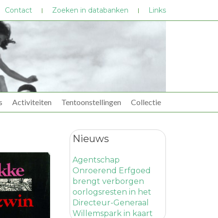
Contact
Zoeken in databanken
Links
s
Activiteiten
Tentoonstellingen
Collectie
Nieuws
Agentschap
Onroerend Erfgoed
brengt verborgen
oorlogsresten in het
Directeur-Generaal
Willemspark in kaart