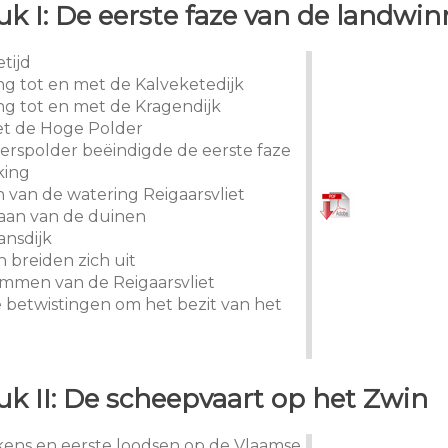
k I: De eerste faze van de landwi
etijd
ing tot en met de Kalveketedijk
ing tot en met de Kragendijk
et de Hoge Polder
ierspolder beëindigde de eerste faze
king
n van de watering Reigaarsvliet
taan van de duinen
ansdijk
n breiden zich uit
ammen van de Reigaarsvliet
te betwistingen om het bezit van het
k II: De scheepvaart op het Zwin
akens en eerste loodsen op de Vlaamse