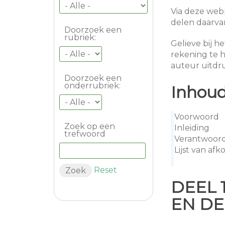
Via deze webp
delen daarva
Doorzoek een
rubriek:
Gelieve bij h
rekening te 
auteur uitdru
Doorzoek een
onderrubriek:
Inhou
Voorwoord
Zoek op een
Inleiding
trefwoord
Verantwoor
Lijst van afk
Reset
DEEL 
EN DE