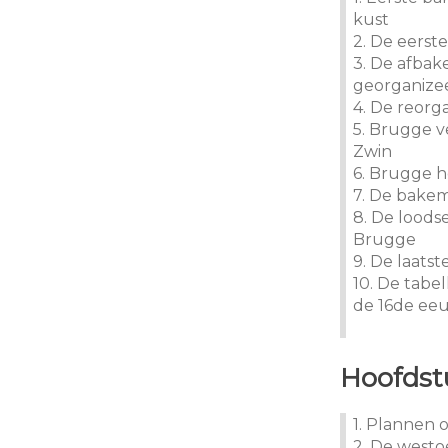
kust
2. De eerst
3. De afbak
georganize
4. De reorg
5. Brugge v
Zwin
6. Brugge 
7. De bake
8. De loods
Brugge
9. De laats
10. De tabe
de 16de ee
Hoofdstu
1. Plannen 
2. De westo