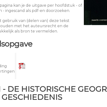
agina kan je de uitgave per hoofdstuk - of
n - ingescand als pdf-en doorzoeken.
et gebruik van (delen van) deze tekst
houden met het auteursrecht en de
kkelijk als bron te vermelden.
dsopgave
ding
ortingen
1 - DE HISTORISCHE GEOGR
 GESCHIEDENIS