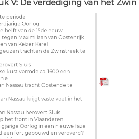
uk V: De verdediging van het Zwin
ste periode
rdjarige Oorlog
e helft van de 15de eeuw
g tegen Maximiliaan van Oostenrijk
gen van Keizer Karel
geuzen trachten de Zwinstreek te
erovert Sluis
se kust vormde ca. 1600 een
inie
van Nassau tracht Oostende te
van Nassau krijgt vaste voet in het
van Nassau herovert Sluis
op het front in Vlaanderen
tigjarige Oorlog in een nieuwe faze
rd een fort gebouwd en veroverd?