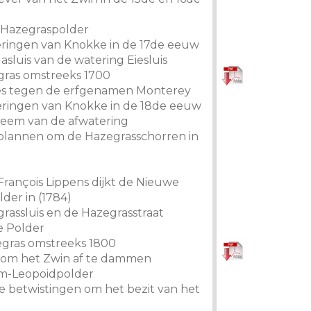
 Hazegraspolder
eringen van Knokke in de 17de eeuw
lasluis van de watering Eiesluis
gras omstreeks 1700
ces tegen de erfgenamen Monterey
eringen van Knokke in de 18de eeuw
leem van de afwatering
 plannen om de Hazegrasschorren in
-François Lippens dijkt de Nieuwe
der in (1784)
grassluis en de Hazegrasstraat
e Polder
egras omstreeks 1800
n om het Zwin af te dammen
em-Leopoidpolder
ste betwistingen om het bezit van het