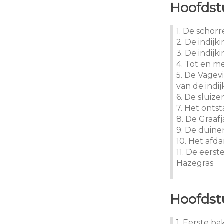
Hoofdstu
1. De schorr
2. De indijk
3. De indijk
4. Tot en m
5. De Vagev
van de indij
6. De sluize
7. Het onts
8. De Graafj
9. De duine
10. Het afd
11. De eers
Hazegras
Hoofdstu
1. Eerste b