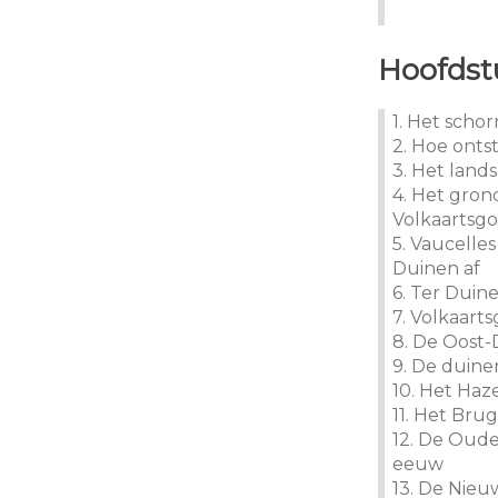
Hoofdstu
1. Het scho
2. Hoe onts
3. Het land
4. Het gron
Volkaartsgo
5. Vaucelles
Duinen af
6. Ter Dui
7. Volkaart
8. De Oost
9. De duine
10. Het Haz
11. Het Bru
12. De Oude
eeuw
13. De Nieu