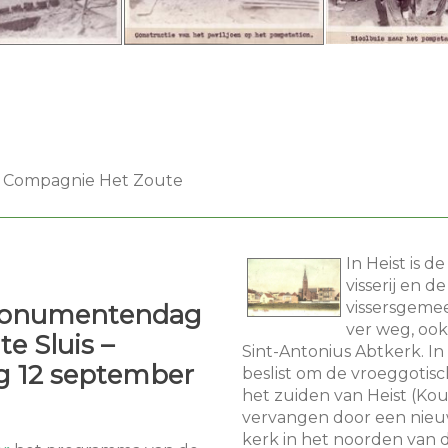
ef Compagnie Het Zoute
In Heist is d
visserij en de
vissersgeme
onumentendag
ver weg, ook 
e Sluis –
Sint-Antonius Abtkerk. In
g 12 september
beslist om de vroeggotisc
het zuiden van Heist (Ko
vervangen door een nieu
kerk in het noorden van 