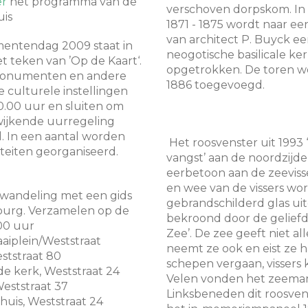
er
het programma van de
verschoven dorpskom. In
is
1871 - 1875 wordt naar e
van architect P. Buyck e
ntendag 2009 staat in
neogotische basilicale ke
 teken van ’Op de Kaart‘.
opgetrokken. De toren wo
onumenten en andere
1886 toegevoegd.
culturele instellingen
.00 uur en sluiten om
fwijkende uurregeling
. In een aantal worden
Het roosvenster uit 1993 
viteiten georganiseerd.
vangst’ aan de noordzijd
eerbetoon aan de zeevisse
en wee van de vissers wor
dwandeling met een gids
gebrandschilderd glas ui
urg. Verzamelen op de
bekroond door de geliefd
00 uur
Zee’. De zee geeft niet al
Kaaiplein/Weststraat
neemt ze ook en eist ze ha
eststraat 80
schepen vergaan, vissers
e kerk, Weststraat 24
Velen vonden het zeeman
Weststraat 37
Linksbeneden dit roosvens
huis, Weststraat 24