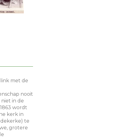
e link met de
enschap nooit
niet in de
 1863 wordt
he kerk in
udekerke) te
we, grotere
de