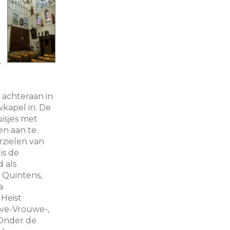
e
 achteraan in
kapel in. De
isjes met
n aan te
rzielen van
is de
 als
 Quintens,
a
 Heist
ve-Vrouwe-,
Onder de