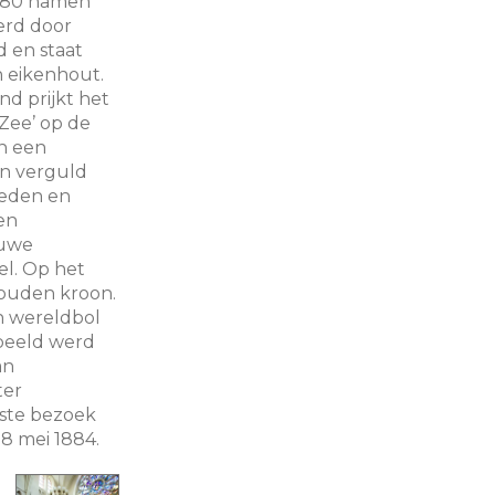
180 namen
erd door
d en staat
n eikenhout.
d prijkt het
 Zee’ op de
n een
en verguld
neden en
en
auwe
l. Op het
gouden kroon.
n wereldbol
 beeld werd
an
ter
ste bezoek
18 mei 1884.