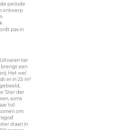
 de periode
en ontwerp
en
rk
rdt pas in
‘Uitvaren ter
e brengt een
rij. Het wel
dt er in 25 m²
tgebeeld,
e ‘Ster der
leen, soms
ar tol:
 komen om.
sgraf.
ter staan in