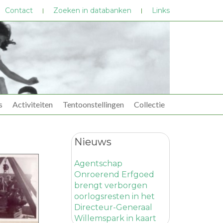
Contact
Zoeken in databanken
Links
s
Activiteiten
Tentoonstellingen
Collectie
Nieuws
Agentschap
Onroerend Erfgoed
brengt verborgen
oorlogsresten in het
Directeur-Generaal
Willemspark in kaart