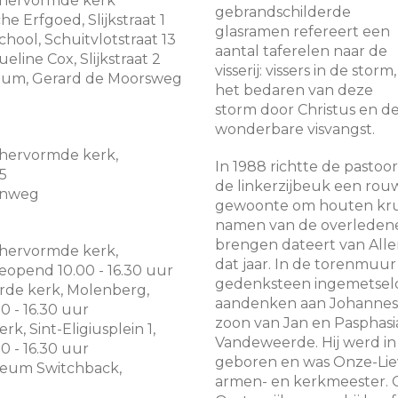
 hervormde kerk
gebrandschilderde
he Erfgoed, Slijkstraat 1
glasramen refereert een
chool, Schuitvlotstraat 13
aantal taferelen naar de
ueline Cox, Slijkstraat 2
visserij: vissers in de storm,
ium, Gerard de Moorsweg
het bedaren van deze
storm door Christus en d
wonderbare visvangst.
 hervormde kerk,
In 1988 richtte de pastoor
5
de linkerzijbeuk een rouw
enweg
gewoonte om houten kru
namen van de overledene
brengen dateert van Alle
 hervormde kerk,
dat jaar. In de torenmuur 
geopend 10.00 - 16.30 uur
gedenksteen ingemetseld
rde kerk, Molenberg,
aandenken aan Johannes
0 - 16.30 uur
zoon van Jan en Pasphasi
erk, Sint-Eligiusplein 1,
Vandeweerde. Hij werd in
0 - 16.30 uur
geboren en was Onze-Lie
seum Switchback,
armen- en kerkmeester. 