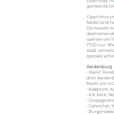
Download
hi
gemeente Slu
Open Monume
Nederland het
De meeste m
deelnemende 
openen om 10
17.00 uur. A
staat vermeld
speciale acti
Aardenburg
• Markt. Ron
door Aardenb
Markt om 14.
• Kaaipoort, 
• R.K. kerk, W
• Doopsgezind
• Galerichel, 
• Burgerwees