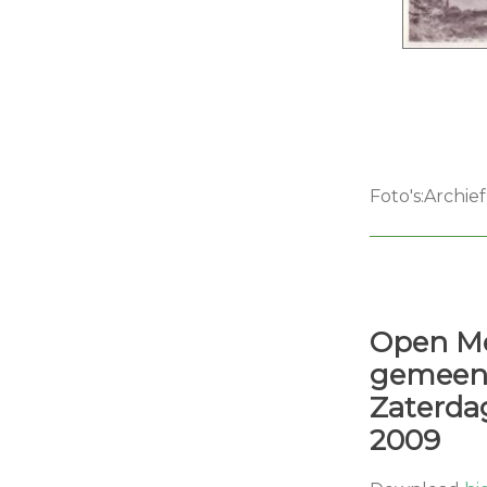
Foto's:Archi
Open M
gemeent
Zaterda
2009