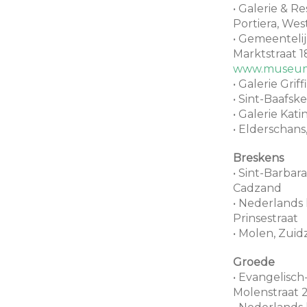
• Galerie & Re
Portiera, Wes
• Gemeenteli
Marktstraat 1
www.museum
• Galerie Grif
• Sint-Baafske
• Galerie Kati
• Elderschans
Breskens
• Sint-Barbar
Cadzand
• Nederlands
Prinsestraat
• Molen, Zui
Groede
• Evangelisch
Molenstraat 