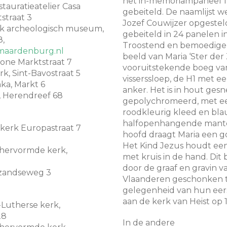
het in-memoriampaneel 
stauratieatelier Casa
gebeiteld. De naamlijst w
tstraat 3
Jozef Couwijzer opgestel
jk archeologisch museum,
gebeiteld in 24 panelen i
8,
Troostend en bemoedigen
aardenburg.nl
beeld van Maria ‘Ster der
fione Marktstraat 7
vooruitstekende boeg va
rk, Sint-Bavostraat 5
visserssloep, de H1 met e
nka, Markt 6
anker. Het is in hout ges
, Herendreef 68
gepolychromeerd, met e
roodkleurig kleed en bl
halfopenhangende mante
akerk Europastraat 7
hoofd draagt Maria een 
Het Kind Jezus houdt ee
 hervormde kerk,
met kruis in de hand. Dit
door de graaf en gravin v
dzandseweg 3
Vlaanderen geschonken 
gelegenheid van hun eer
aan de kerk van Heist op 
-Lutherse kerk,
28
In de andere