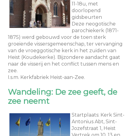
11-18u, met
doorlopend
gidsbeurten
Deze neogotische
parochiekerk (1871-
1875) werd gebouwd voor de toen sterk
groeiende vissersgemeenschap, ter vervanging
van de vroeggotische kerk in het zuiden van
Heist (Koudekerke). Bijzondere aandacht gaat
naar de visserij en het conflict tussen mens en
zee.
I.s.m. Kerkfabriek Heist-aan-Zee.
Wandeling: De zee geeft, de
zee neemt
Startplaats: Kerk Sint-
Antonius Abt, Sint-
Jozefstraat 1, Heist
Vertrek om 10, 13 en