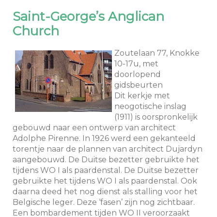
Saint-George’s Anglican
Church
Zoutelaan 77, Knokke
10-17u, met
doorlopend
gidsbeurten
Dit kerkje met
neogotische inslag
(1911) is oorspronkelijk
gebouwd naar een ontwerp van architect
Adolphe Pirenne. In 1926 werd een gekanteeld
torentje naar de plannen van architect Dujardyn
aangebouwd. De Duitse bezetter gebruikte het
tijdens WO I als paardenstal. De Duitse bezetter
gebruikte het tijdens WO I als paardenstal. Ook
daarna deed het nog dienst als stalling voor het
Belgische leger. Deze ‘fasen’ zijn nog zichtbaar.
Een bombardement tijden WO II veroorzaakt