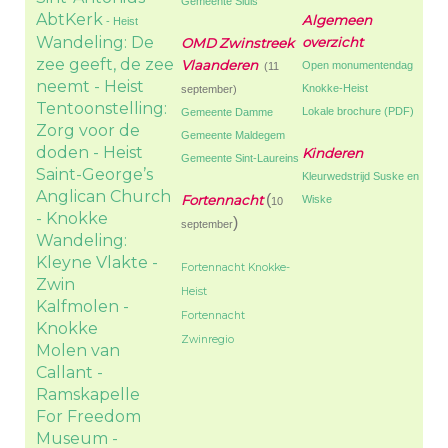
Gemeente Sluis
AbtKerk
Algemeen
- Heist
Wandeling: De
overzicht
OMD Zwinstreek
zee geeft, de zee
Vlaanderen
Open monumentendag
(11
neemt - Heist
Knokke-Heist
september)
Tentoonstelling:
Lokale brochure (PDF)
Gemeente Damme
Zorg voor de
Gemeente Maldegem
doden - Heist
Kinderen
Gemeente Sint-Laureins
Saint-George’s
Kleurwedstrijd Suske en
Anglican Church
(
Fortennacht
Wiske
10
- Knokke
)
september
Wandeling:
Kleyne Vlakte -
Fortennacht Knokke-
Zwin
Heist
Kalfmolen -
Fortennacht
Knokke
Zwinregio
Molen van
Callant -
Ramskapelle
For Freedom
Museum -