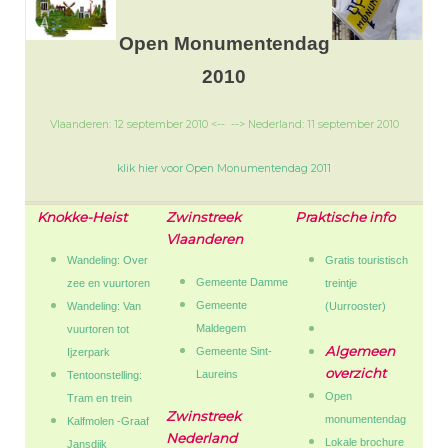
Open Monumentendag
2010
Vlaanderen: 12 september 2010 <-- --> Nederland: 11 september 2010
klik hier voor Open Monumentendag 2011
Knokke-Heist
Zwinstreek
Praktische info
Vlaanderen
Wandeling: Over
Gratis touristisch
Gemeente Damme
zee en vuurtoren
treintje
Gemeente
Wandeling: Van
(Uurrooster)
Maldegem
vuurtoren tot
Algemeen
Gemeente Sint-
Ijzerpark
overzicht
Laureins
Tentoonstelling:
Open
Tram en trein
Zwinstreek
monumentendag
Kalfmolen -Graaf
Nederland
Lokale brochure
Jansdijk